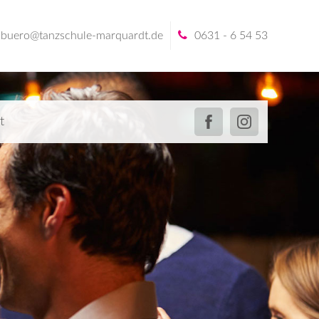
buero@tanzschule-marquardt.de
0631 - 6 54 53
t