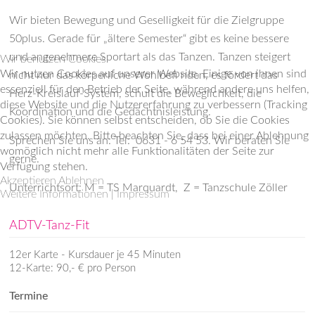
Wir bieten Bewegung und Geselligkeit für die Zielgruppe
50plus. Gerade für „ältere Semester“ gibt es keine bessere
und angenehmere Sportart als das Tanzen. Tanzen steigert
Wir benutzen Cookies
Wir nutzen Cookies auf unserer Website. Einige von ihnen sind
nicht nur das körperliche Wohlbefi nden, es fördert das
essenziell für den Betrieb der Seite, während andere uns helfen,
Herz-Kreislauf-System, schult die Beweglichkeit, die
diese Website und die Nutzererfahrung zu verbessern (Tracking
Koordination und die Gedächtnisleistung.
Cookies). Sie können selbst entscheiden, ob Sie die Cookies
zulassen möchten. Bitte beachten Sie, dass bei einer Ablehnung
Sprechen Sie uns an: Tel: 0631 - 6 54 53. Wir beraten Sie
womöglich nicht mehr alle Funktionalitäten der Seite zur
gerne.
Verfügung stehen.
Akzeptieren
Ablehnen
Unterrichtsort: M = TS Marquardt, Z = Tanzschule Zöller
Weitere Informationen
|
Impressum
ADTV-Tanz-Fit
12er Karte - Kursdauer je 45 Minuten
12-Karte: 90,- € pro Person
Termine