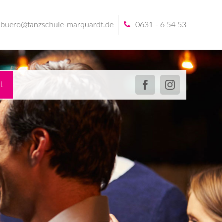
buero@tanzschule-marquardt.de
0631 - 6 54 53
t